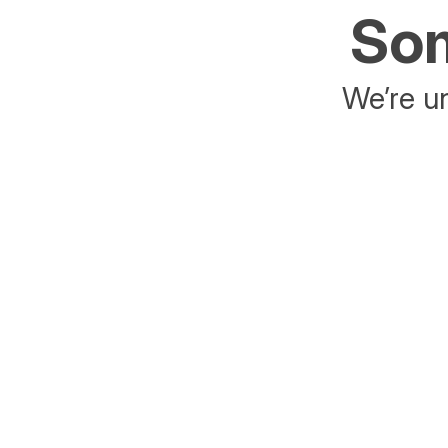
Som
We’re un